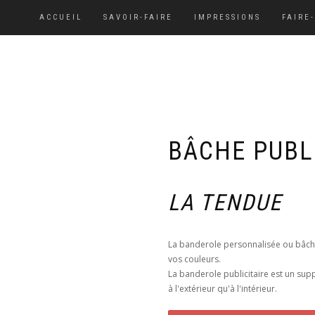
ACCUEIL
SAVOIR-FAIRE
IMPRESSIONS
FAIRE
BÂCHE PUBL
LA TENDUE
La banderole personnalisée ou bâche
vos couleurs.
La banderole publicitaire est un sup
à l'extérieur qu'à l'intérieur.